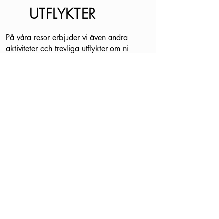
UTFLYKTER
På våra resor erbjuder vi även andra
aktiviteter och trevliga utflykter om ni
känner att vila lite från träning, sol och
bad. Vi har nära till det mesta och skulle
andan slå till så
kan man hyra cykel (el), bil, båt, SUP,
havskajak och mycket mer i området.
Det finns även möjlighet att boka in
utflykter t.ex. Cartagena, kanonerna på
Cabo Tinoso, vinprovning eller varför inte
likörfabrik 43 som är det enda stället i
världen som denna likör tillverkas på.