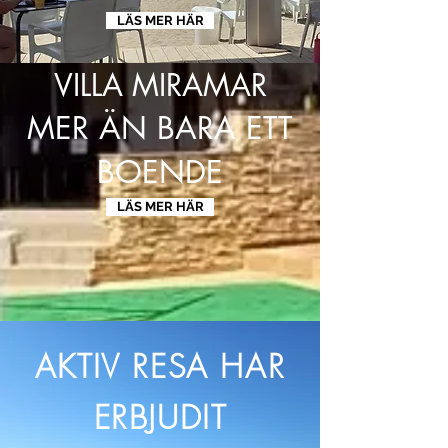
LÄS MER HÄR
VILLA MIRAMAR
MER ÄN BARA ETT
BOENDE
LÄS MER HÄR
AKTIV RESA HAR
ERBJUDIT