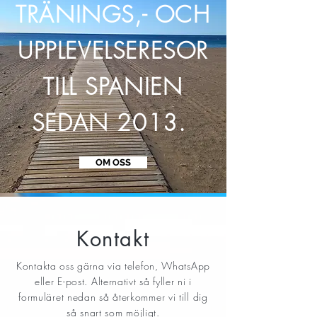
TRÄNINGS,- OCH
UPPLEVELSERESOR
TILL SPANIEN
SEDAN 2013.
OM OSS
Kontakt
Kontakta oss gärna via telefon, WhatsApp
eller E-post. Alternativt så fyller ni i
formuläret nedan så återkommer vi till dig
så snart som möjligt.